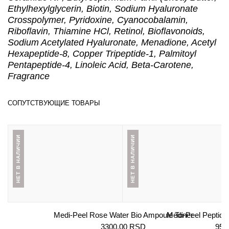
Ethylhexylglycerin, Biotin, Sodium Hyaluronate
Crosspolymer, Pyridoxine, Cyanocobalamin,
Riboflavin, Thiamine HCl, Retinol, Bioflavonoids,
Sodium Acetylated Hyaluronate, Menadione, Acetyl
Hexapeptide-8, Copper Tripeptide-1, Palmitoyl
Pentapeptide-4, Linoleic Acid, Beta-Carotene,
Fragrance
СОПУТСТВУЮЩИЕ ТОВАРЫ
НЕТ В НАЛИЧИИ
НЕТ В НАЛИЧИИ
Medi-Peel Rose Water Bio Ampoule Toner
Medi-Peel Peptide
3300.00
RSD
950