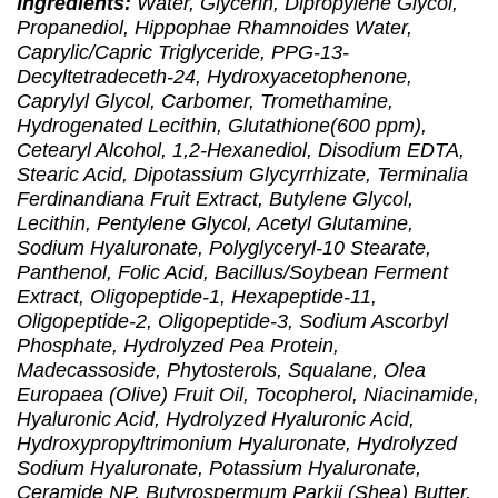
Ingredients:
Water, Glycerin, Dipropylene Glycol,
Propanediol, Hippophae Rhamnoides Water,
Caprylic/Capric Triglyceride, PPG-13-
Decyltetradeceth-24, Hydroxyacetophenone,
Caprylyl Glycol, Carbomer, Tromethamine,
Hydrogenated Lecithin, Glutathione(600 ppm),
Cetearyl Alcohol, 1,2-Hexanediol, Disodium EDTA,
Stearic Acid, Dipotassium Glycyrrhizate, Terminalia
Ferdinandiana Fruit Extract, Butylene Glycol,
Lecithin, Pentylene Glycol, Acetyl Glutamine,
Sodium Hyaluronate, Polyglyceryl-10 Stearate,
Panthenol, Folic Acid, Bacillus/Soybean Ferment
Extract, Oligopeptide-1, Hexapeptide-11,
Oligopeptide-2, Oligopeptide-3, Sodium Ascorbyl
Phosphate, Hydrolyzed Pea Protein,
Madecassoside, Phytosterols, Squalane, Olea
Europaea (Olive) Fruit Oil, Tocopherol, Niacinamide,
Hyaluronic Acid, Hydrolyzed Hyaluronic Acid,
Hydroxypropyltrimonium Hyaluronate, Hydrolyzed
Sodium Hyaluronate, Potassium Hyaluronate,
Ceramide NP, Butyrospermum Parkii (Shea) Butter,