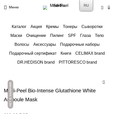
RU
Меню
0
Каталог
Акция
Кремы
Тонеры
Сыворотки
Маски
Очищение
Пилинг
SPF
Глаза
Тело
Волосы
Аксессуары
Подарочные наборы
Подарочный сертификат
Книги
CELIMAX brand
DR.HEDISON brand
PITTORESCO brand
НЕТ В НАЛИЧИИ
Medi-Peel Bio-Intense Glutathione White
Ampoule Mask