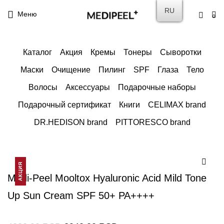
RU
Меню
0
Каталог
Акция
Кремы
Тонеры
Сыворотки
Маски
Очищение
Пилинг
SPF
Глаза
Тело
Волосы
Аксессуары
Подарочные наборы
Подарочный сертификат
Книги
CELIMAX brand
DR.HEDISON brand
PITTORESCO brand
АКЦИЯ
Medi-Peel Mooltox Hyaluronic Acid Mild Tone
Up Sun Cream SPF 50+ PA++++