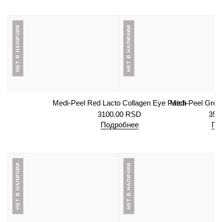
НЕТ В НАЛИЧИИ
НЕТ В НАЛИЧИИ
Medi-Peel Red Lacto Collagen Eye Patch
Medi-Peel Green
3100.00
RSD
350
Подробнее
По
НЕТ В НАЛИЧИИ
НЕТ В НАЛИЧИИ