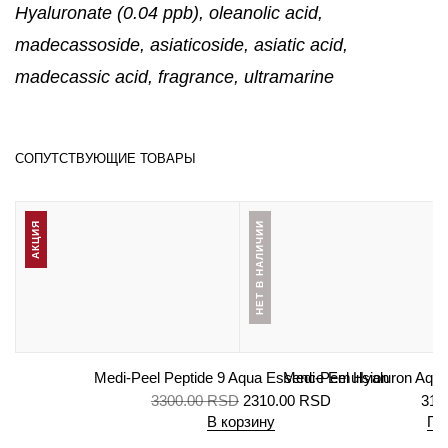
Hyaluronate (0.04 ppb), oleanolic acid,
madecassoside, asiaticoside, asiatic acid,
madecassic acid, fragrance, ultramarine
СОПУТСТВУЮЩИЕ ТОВАРЫ
АКЦИЯ
НЕТ В НАЛИЧИИ
Medi-Peel Peptide 9 Aqua Essence Emulsion
Medi-Peel Hyaluron Aqua
3300.00
RSD
2310.00
RSD
310
В корзину
По