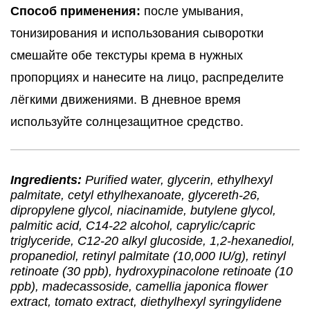
Способ применения:
после умывания,
тонизирования и использования сыворотки
смешайте обе текстуры крема в нужных
пропорциях и нанесите на лицо, распределите
лёгкими движениями. В дневное время
используйте солнцезащитное средство.
Ingredients:
Purified water, glycerin, ethylhexyl
palmitate, cetyl ethylhexanoate, glycereth-26,
dipropylene glycol, niacinamide, butylene glycol,
palmitic acid, C14-22 alcohol, caprylic/capric
triglyceride, C12-20 alkyl glucoside, 1,2-hexanediol,
propanediol, retinyl palmitate (10,000 IU/g), retinyl
retinoate (30 ppb), hydroxypinacolone retinoate (10
ppb), madecassoside, camellia japonica flower
extract, tomato extract, diethylhexyl syringylidene