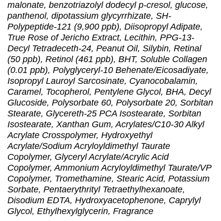
malonate, benzotriazolyl dodecyl p-cresol, glucose,
panthenol, dipotassium glycyrrhizate, SH-
Polypeptide-121 (9,900 ppb), Diisopropyl Adipate,
True Rose of Jericho Extract, Lecithin, PPG-13-
Decyl Tetradeceth-24, Peanut Oil, Silybin, Retinal
(50 ppb), Retinol (461 ppb), BHT, Soluble Collagen
(0.01 ppb), Polyglyceryl-10 Behenate/Eicosadiyate,
Isopropyl Lauroyl Sarcosinate, Cyanocobalamin,
Caramel, Tocopherol, Pentylene Glycol, BHA, Decyl
Glucoside, Polysorbate 60, Polysorbate 20, Sorbitan
Stearate, Glycereth-25 PCA Isostearate, Sorbitan
Isostearate, Xanthan Gum, Acrylates/C10-30 Alkyl
Acrylate Crosspolymer, Hydroxyethyl
Acrylate/Sodium Acryloyldimethyl Taurate
Copolymer, Glyceryl Acrylate/Acrylic Acid
Copolymer, Ammonium Acryloyldimethyl Taurate/VP
Copolymer, Tromethamine, Stearic Acid, Potassium
Sorbate, Pentaerythrityl Tetraethylhexanoate,
Disodium EDTA, Hydroxyacetophenone, Caprylyl
Glycol, Ethylhexylglycerin, Fragrance