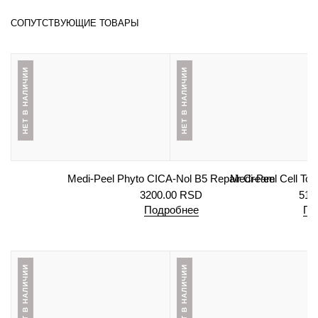
СОПУТСТВУЮЩИЕ ТОВАРЫ
НЕТ В НАЛИЧИИ
НЕТ В НАЛИЧИИ
Medi-Peel Phyto CICA-Nol B5 Repair Cream
Medi-Peel Cell To
3200.00
RSD
510
Подробнее
По
НЕТ В НАЛИЧИИ
НЕТ В НАЛИЧИИ