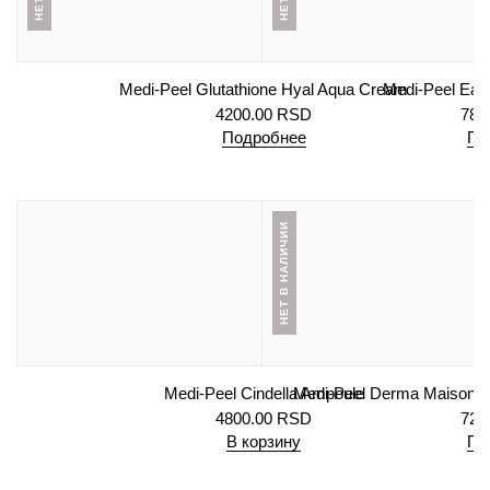
Medi-Peel Glutathione Hyal Aqua Cream
Medi-Peel Eazy 
4200.00
RSD
780
Подробнее
По
НЕТ В НАЛИЧИИ
Medi-Peel Cindella Ampoule
Medi-Peel Derma Maison C
4800.00
RSD
720
В корзину
По