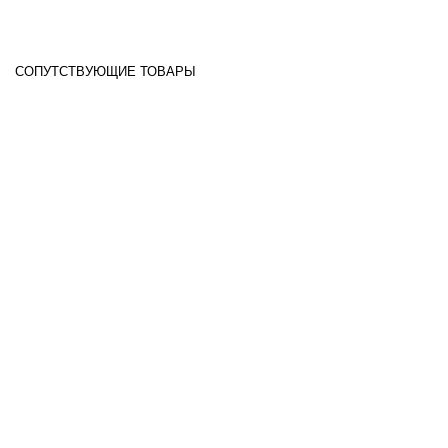
СОПУТСТВУЮЩИЕ ТОВАРЫ
НЕТ В НАЛИЧИИ
НЕТ В НАЛИЧИИ
Medi-Peel Herb Thermal
Medi-Peel Retinol Collagen
Ceramide Cream
Lifting Toner
4150.00
RSD
3900.00
RSD
Подробнее
Подробнее