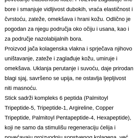
bore i smanjuje vidljivost dubokih, vraća elastičnost i
čvrstoću, zateže, omekšava i hrani kožu. Odlično je
pogodan za njegu područja oko očiju i usana, kao i
za područje nazolabijalnih bora.
Proizvod jača kolagenska vlakna i sprječava njihovo
uništavanje, zateže i zaglađuje kožu, umiruje i
omekšava. Uklanja perutanje i suvoću, daje prirodan
blagi sjaj, savršeno se upija, ne ostavlja ljepljivost
niti masnoću.
Stick sadrži kompleks 6 peptida (Palmitoyl
Tripeptide-5, Tripeptide-1, Argireline, Copper
Tripeptide, Palmitoyl Pentapeptide-4, Hexapeptide),
koji ne samo da stimulišu regeneraciju ćelija i
povećavaju proizvodnju sopstvenog kolagena, već