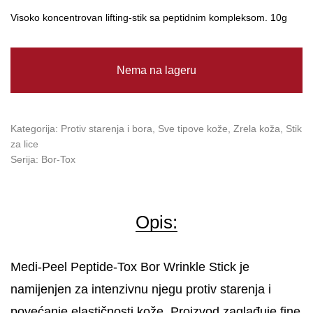
Visoko koncentrovan lifting-stik sa peptidnim kompleksom. 10g
Nema na lageru
Kategorija:
Protiv starenja i bora
,
Sve tipove kože
,
Zrela koža
,
Stik
za lice
Serija:
Bor-Tox
Opis:
Medi-Peel Peptide-Tox Bor Wrinkle Stick je
namijenjen za intenzivnu njegu protiv starenja i
povećanje elastičnosti kože. Proizvod zaglađuje fine