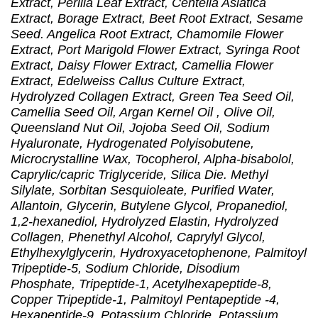
Extract, Perilla Leaf Extract, Centella Asiatica
Extract, Borage Extract, Beet Root Extract, Sesame
Seed. Angelica Root Extract, Chamomile Flower
Extract, Port Marigold Flower Extract, Syringa Root
Extract, Daisy Flower Extract, Camellia Flower
Extract, Edelweiss Callus Culture Extract,
Hydrolyzed Collagen Extract, Green Tea Seed Oil,
Camellia Seed Oil, Argan Kernel Oil , Olive Oil,
Queensland Nut Oil, Jojoba Seed Oil, Sodium
Hyaluronate, Hydrogenated Polyisobutene,
Microcrystalline Wax, Tocopherol, Alpha-bisabolol,
Caprylic/capric Triglyceride, Silica Die. Methyl
Silylate, Sorbitan Sesquioleate, Purified Water,
Allantoin, Glycerin, Butylene Glycol, Propanediol,
1,2-hexanediol, Hydrolyzed Elastin, Hydrolyzed
Collagen, Phenethyl Alcohol, Caprylyl Glycol,
Ethylhexylglycerin, Hydroxyacetophenone, Palmitoyl
Tripeptide-5, Sodium Chloride, Disodium
Phosphate, Tripeptide-1, Acetylhexapeptide-8,
Copper Tripeptide-1, Palmitoyl Pentapeptide -4,
Hexapeptide-9, Potassium Chloride, Potassium