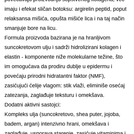
imaju i efekat sličan botoksu: argirelin peptid, poput
relaksansa mišića, opušta mišiće lica i na taj način
smanjuje bore na licu.
Formula proizvoda bazirana je na hranljivom
suncokretovom ulju i sadrži hidrolizirani kolagen i
elastin - komponente niže molekularne težine, što
im omogućava da prodiru dublje u epidermu i
povećaju prirodni hidratantni faktor (NMF),
zasićujući ćelije vlagom: stik vlaži, eliminiše osećaj
zatezanja, zaglađuje teksturu i omekšava.
Dodatni aktivni sastojci:
Kompleks ulja (suncokretovo, shea puter, jojoba,
badem, argan) intenzivno hrani, omekšava i
zaglađuje, usporava starenje, zasićuje vitaminima i