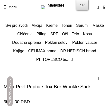
SR
Menu
0
Svi proizvodi
Akcija
Kreme
Toneri
Serumi
Maske
Čišćenje
Piling
SPF
Oči
Telo
Kosa
Dodatna oprema
Poklon setovi
Poklon vaučer
Knjige
CELIMAX brand
DR.HEDISON brand
PITTORESCO brand
NEMA NA LAGERU
Medi-Peel Peptide-Tox Bor Wrinkle Stick
3500.00
RSD