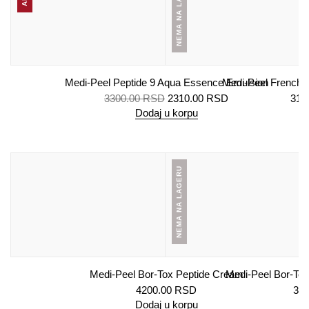
NEMA NA LAGERU
Medi-Peel Peptide 9 Aqua Essence Emulsion
Medi-Peel French 
3300.00
RSD
2310.00
RSD
310
Dodaj u korpu
De
NEMA NA LAGERU
Medi-Peel Bor-Tox Peptide Cream
Medi-Peel Bor-To
4200.00
RSD
360
Dodaj u korpu
De