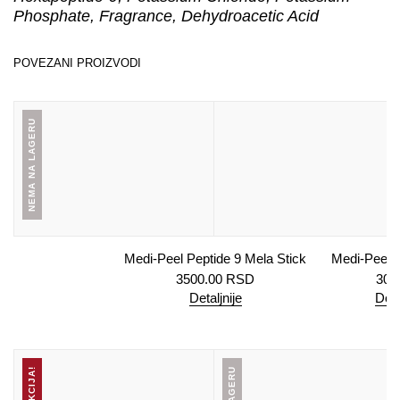
Phosphate, Fragrance, Dehydroacetic Acid
POVEZANI PROIZVODI
NEMA NA LAGERU
Medi-Peel Peptide 9 Mela Stick
Medi-Peel 
3500.00
RSD
300
Detaljnije
Doda
AKCIJA!