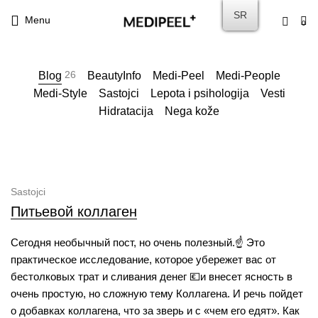
SR
Menu
0
26
Blog
BeautyInfo
Medi-Peel
Medi-People
Medi-Style
Sastojci
Lepota i psihologija
Vesti
Hidratacija
Nega kože
Sastojci
Питьевой коллаген
Сегодня необычный пост, но очень полезный.☝️ Это
практическое исследование, которое убережет вас от
бестолковых трат и сливания денег 💶и внесет ясность в
очень простую, но сложную тему Коллагена. И речь пойдет
о добавках коллагена, что за зверь и с «чем его едят». Как