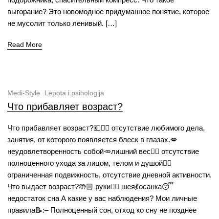
выгорание? Это новомодное придуманное понятие, которое
не мусолит только ленивый. […]
Read More
Medi-Style
Lepota i psihologija
Что прибавляет возраст?
Что прибавляет возраст?💶💁‍♀️ отсутствие любимого дела,
занятия, от которого появляется блеск в глазах.💋
неудовлетворенность собой🥕лишний вес🧖‍♀️ отсутствие
полноценного ухода за лицом, телом и душой🏃‍♀️
ограниченная подвижность, отсутствие дневной активности.
Что выдает возраст?🤲🏻 руки💆‍♀️ шея💃осанка😴
недостаток сна А какие у вас наблюдения? Мои личные
правила📝:– Полноценный сон, отход ко сну не позднее