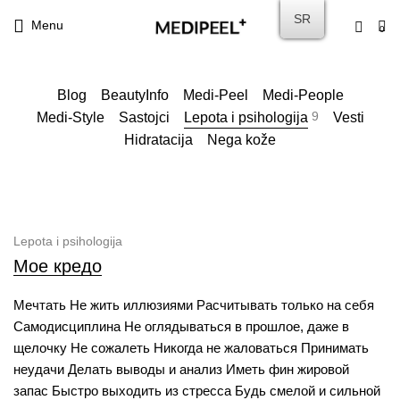
SR
Menu
0
Blog
BeautyInfo
Medi-Peel
Medi-People
9
Medi-Style
Sastojci
Lepota i psihologija
Vesti
Hidratacija
Nega kože
Lepota i psihologija
Мое кредо
Мечтать Не жить иллюзиями Расчитывать только на себя
Самодисциплина Не оглядываться в прошлое, даже в
щелочку Не сожалеть Никогда не жаловаться Принимать
неудачи Делать выводы и анализ Иметь фин жировой
запас Быстро выходить из стресса Будь смелой и сильной