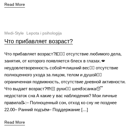
Read More
Medi-Style
Lepota i psihologija
Что прибавляет возраст?
Что прибавляет возраст?💶💁‍♀️ отсутствие любимого дела,
занятия, от которого появляется блеск в глазах.💋
неудовлетворенность собой🥕лишний вес🧖‍♀️ отсутствие
полноценного ухода за лицом, телом и душой🏃‍♀️
ограниченная подвижность, отсутствие дневной активности.
Что выдает возраст?🤲🏻 руки💆‍♀️ шея💃осанка😴
недостаток сна А какие у вас наблюдения? Мои личные
правила📝:– Полноценный сон, отход ко сну не позднее
22.00– Ранний подъём– Поддержание […]
Read More