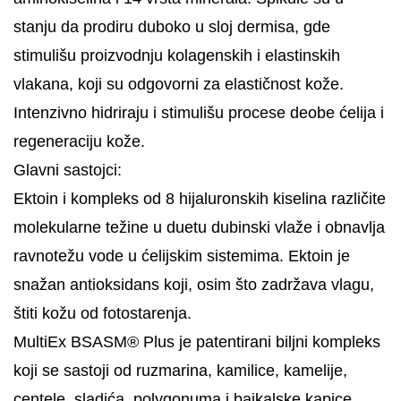
stanju da prodiru duboko u sloj dermisa, gde
stimulišu proizvodnju kolagenskih i elastinskih
vlakana, koji su odgovorni za elastičnost kože.
Intenzivno hidriraju i stimulišu procese deobe ćelija i
regeneraciju kože.
Glavni sastojci:
Ektoin i kompleks od 8 hijaluronskih kiselina različite
molekularne težine u duetu dubinski vlaže i obnavlja
ravnotežu vode u ćelijskim sistemima. Ektoin je
snažan antioksidans koji, osim što zadržava vlagu,
štiti kožu od fotostarenja.
MultiEx BSASM® Plus je patentirani biljni kompleks
koji se sastoji od ruzmarina, kamilice, kamelije,
centele, sladića, polygonuma i bajkalske kapice.