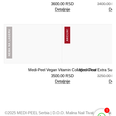
3600.00
RSD
3400.00
R
Detaljnije
Doda
NEMA NA LAGERU
AKCIJA!
Medi-Peel Vegan Vitamin Collagen Clear
Medi-Peel Extra Supe
3500.00
RSD
3250.00
R
Detaljnije
Doda
1
©2025 MEDI-PEEL Serbia | D.O.O. Malina Nail Tivat - Ogranak