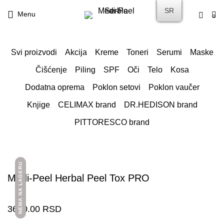
SR
Menu
0
Svi proizvodi
Akcija
Kreme
Toneri
Serumi
Maske
Čišćenje
Piling
SPF
Oči
Telo
Kosa
Dodatna oprema
Poklon setovi
Poklon vaučer
Knjige
CELIMAX brand
DR.HEDISON brand
PITTORESCO brand
NEMA NA LAGERU
Medi-Peel Herbal Peel Tox PRO
3600.00
RSD