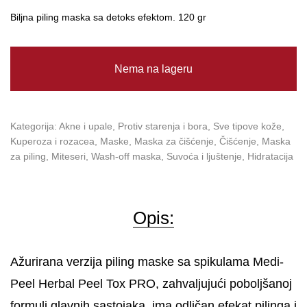
Biljna piling maska ​​sa detoks efektom. 120 gr
Nema na lageru
Kategorija:
Akne i upale
,
Protiv starenja i bora
,
Sve tipove kože
,
Kuperoza i rozacea
,
Maske
,
Maska za čišćenje
,
Čišćenje
,
Maska
za piling
,
Miteseri
,
Wash-off maska
,
Suvoća i ljuštenje
,
Hidratacija
Opis:
Ažurirana verzija piling maske sa spikulama Medi-
Peel Herbal Peel Tox PRO, zahvaljujući poboljšanoj
formuli glavnih sastojaka, ima odličan efekat pilinga i