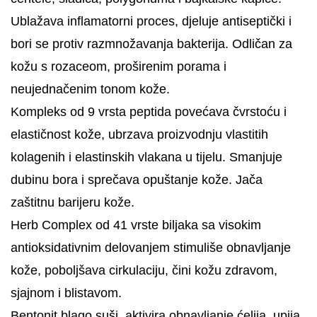
Ublažava inflamatorni proces, djeluje antiseptički i
bori se protiv razmnožavanja bakterija. Odličan za
kožu s rozaceom, proširenim porama i
neujednačenim tonom kože.
Kompleks od 9 vrsta peptida povećava čvrstoću i
elastičnost kože, ubrzava proizvodnju vlastitih
kolagenih i elastinskih vlakana u tijelu. Smanjuje
dubinu bora i sprečava opuštanje kože. Jača
zaštitnu barijeru kože.
Herb Complex od 41 vrste biljaka sa visokim
antioksidativnim delovanjem stimuliše obnavljanje
kože, poboljšava cirkulaciju, čini kožu zdravom,
sjajnom i blistavom.
Bentonit blago suši, aktivira obnavljanje ćelija, upija