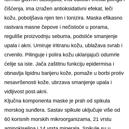
čišćenja, ima izražen antioksidativni efekat, leči
kožu, poboljšava njen ten i tonizira. Maska efikasno
rastvara masne čepove i nečistoće u porama,
reguliše proizvodnju sebuma, podstiće smanjenje
upala i akni. Umiruje iritiranu kožu, ublažava svrab i
crvenilo. Pilinguje i polira kožu uklanjajući odumrle
ćelije sa iste. Jača zaštitnu funkciju epidermisa i
obnavlja lipidnu barijeru kože, pomaže u borbi protiv
nesavršenosti kože, ubrzava smanjenje upala i
vidljivost post-akni.
Ključna komponenta maske je prah od spikula
morskog sunđera. Sastav spikule uključuje više od
60 korisnih morskih mikroorganizama, 21 vrstu
aminokiselina i 14 vrsta minerala. Spikule su u