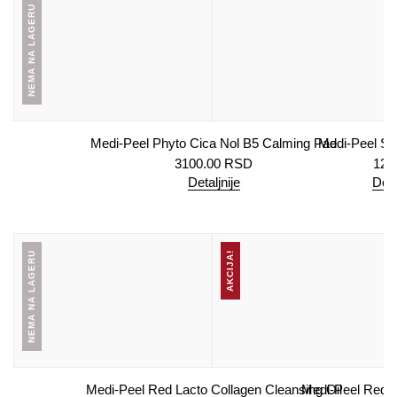
NEMA NA LAGERU
Medi-Peel Phyto Cica Nol B5 Calming Pad
Medi-Peel Sil
3100.00
RSD
125
Detaljnije
Doda
NEMA NA LAGERU
AKCIJA!
Medi-Peel Red Lacto Collagen Cleansing Oil
Medi-Peel Red La