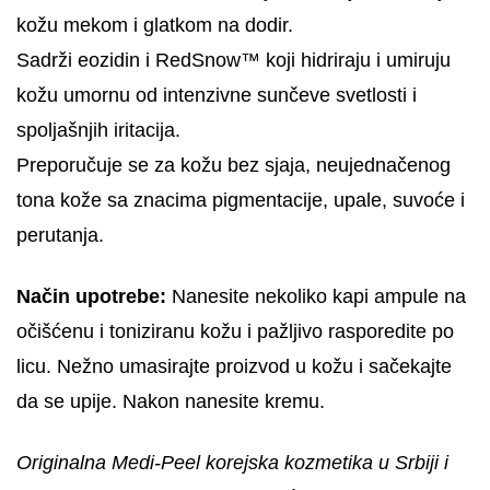
kožu mekom i glatkom na dodir.
Sadrži eozidin i RedSnow™ koji hidriraju i umiruju
kožu umornu od intenzivne sunčeve svetlosti i
spoljašnjih iritacija.
Preporučuje se za kožu bez sjaja, neujednačenog
tona kože sa znacima pigmentacije, upale, suvoće i
perutanja.
Način upotrebe:
Nanesite nekoliko kapi ampule na
očišćenu i toniziranu kožu i pažljivo rasporedite po
licu. Nežno umasirajte proizvod u kožu i sačekajte
da se upije. Nakon nanesite kremu.
Originalna Medi-Peel korejska kozmetika u Srbiji i