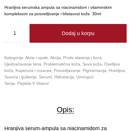
Hranljiva serumska ampula sa niacinamidom i vitaminskim
kompleksom za posvetljivanje i blistavost kože. 30ml
Dodaj u korpu
Kategorija:
Akne i upale
,
Akcija
,
Protiv starenja i bora
,
Ujednačavanje tena
,
Problematična koža
,
Suva koža
,
Osetljiva
koža
,
Kuperoza i rozacea
,
Posvetljavanje
,
Pigmentacija
,
Hranljiva
,
Suvoća i ljuštenje
,
Serumi
,
Hidratacija
,
Umirujući
Serija:
Peptide 9 Vitanol
Opis:
Hranjiva serum-ampula sa niacinamidom za