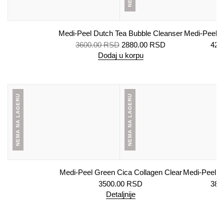
Medi-Peel Dutch Tea Bubble Cleanser
Medi-Peel 
3600.00
RSD
2880.00
RSD
420
Dodaj u korpu
De
NEMA NA LAGERU
NEMA NA LAGERU
Medi-Peel Green Cica Collagen Clear
Medi-Peel 
3500.00
RSD
380
Detaljnije
De