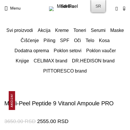
SR
Menu
0
Svi proizvodi
Akcija
Kreme
Toneri
Serumi
Maske
Čišćenje
Piling
SPF
Oči
Telo
Kosa
Dodatna oprema
Poklon setovi
Poklon vaučer
Knjige
CELIMAX brand
DR.HEDISON brand
PITTORESCO brand
AKCIJA!
Medi-Peel Peptide 9 Vitanol Ampoule PRO
3650.00
RSD
2555.00
RSD