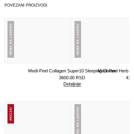
POVEZANI PROIZVODI
NEMA NA LAGERU
NEMA NA LAGERU
Medi-Peel Collagen Super10 Sleeping Cream
Medi-Peel Herb T
3600.00
RSD
415
Detaljnije
De
AKCIJA!
NEMA NA LAGERU