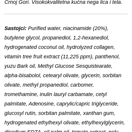
Crnoj Gori. Visokokvalitetna kućna nega lica i tela.
Sastojci:
Purified water, niacinamide (20%),
butylene glycol, propanediol, 1,2-hexanediol,
hydrogenated coconut oil, hydrolyzed collagen,
vitamin tree fruit extract (11,225 ppm), panthenol,
yuzu Bark oil, Methyl Glucose Sesquistearate,
alpha-bisabolol, cetearyl olivate, glycerin, sorbitan
olivate, methyl propanediol, carbomer,
tromethamine, inulin lauryl carbamate, cetyl
palmitate, Adenosine, caprylic/capric triglyceride,
glucosyl rutin, sorbitan palmitate, xanthan gum,
hydrogenated ethylhexyl olivate, ethylhexylglycerin,
disodium EDTA, oil palm oil, tomato extract, poly