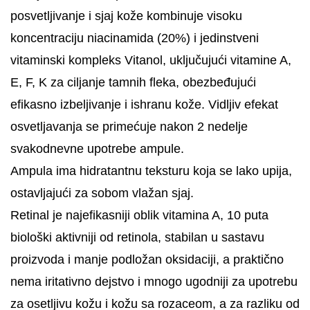
posvetljivanje i sjaj kože kombinuje visoku
koncentraciju niacinamida (20%) i jedinstveni
vitaminski kompleks Vitanol, uključujući vitamine A,
E, F, K za ciljanje tamnih fleka, obezbeđujući
efikasno izbeljivanje i ishranu kože. Vidljiv efekat
osvetljavanja se primećuje nakon 2 nedelje
svakodnevne upotrebe ampule.
Ampula ima hidratantnu teksturu koja se lako upija,
ostavljajući za sobom vlažan sjaj.
Retinal je najefikasniji oblik vitamina A, 10 puta
biološki aktivniji od retinola, stabilan u sastavu
proizvoda i manje podložan oksidaciji, a praktično
nema iritativno dejstvo i mnogo ugodniji za upotrebu
za osetljivu kožu i kožu sa rozaceom, a za razliku od