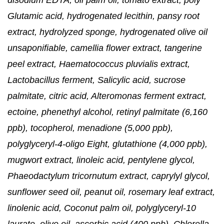
Glutamic acid, hydrogenated lecithin, pansy root
extract, hydrolyzed sponge, hydrogenated olive oil
unsaponifiable, camellia flower extract, tangerine
peel extract, Haematococcus pluvialis extract,
Lactobacillus ferment, Salicylic acid, sucrose
palmitate, citric acid, Alteromonas ferment extract,
ectoine, phenethyl alcohol, retinyl palmitate (6,160
ppb), tocopherol, menadione (5,000 ppb),
polyglyceryl-4-oligo Eight, glutathione (4,000 ppb),
mugwort extract, linoleic acid, pentylene glycol,
Phaeodactylum tricornutum extract, caprylyl glycol,
sunflower seed oil, peanut oil, rosemary leaf extract,
linolenic acid, Coconut palm oil, polyglyceryl-10
laurate, olive oil, ascorbic acid (400 ppb), Chlorella