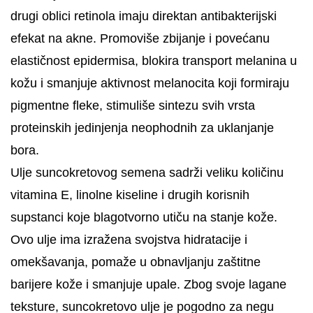
drugi oblici retinola imaju direktan antibakterijski
efekat na akne. Promoviše zbijanje i povećanu
elastičnost epidermisa, blokira transport melanina u
kožu i smanjuje aktivnost melanocita koji formiraju
pigmentne fleke, stimuliše sintezu svih vrsta
proteinskih jedinjenja neophodnih za uklanjanje
bora.
Ulje suncokretovog semena sadrži veliku količinu
vitamina E, linolne kiseline i drugih korisnih
supstanci koje blagotvorno utiču na stanje kože.
Ovo ulje ima izražena svojstva hidratacije i
omekšavanja, pomaže u obnavljanju zaštitne
barijere kože i smanjuje upale. Zbog svoje lagane
teksture, suncokretovo ulje je pogodno za negu