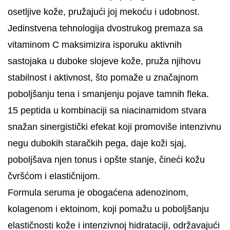
osetljive kože, pružajući joj mekoću i udobnost.
Jedinstvena tehnologija dvostrukog premaza sa
vitaminom C maksimizira isporuku aktivnih
sastojaka u duboke slojeve kože, pruža njihovu
stabilnost i aktivnost, što pomaže u značajnom
poboljšanju tena i smanjenju pojave tamnih fleka.
15 peptida u kombinaciji sa niacinamidom stvara
snažan sinergistički efekat koji promoviše intenzivnu
negu dubokih staračkih pega, daje koži sjaj,
poboljšava njen tonus i opšte stanje, čineći kožu
čvršćom i elastičnijom.
Formula seruma je obogaćena adenozinom,
kolagenom i ektoinom, koji pomažu u poboljšanju
elastičnosti kože i intenzivnoj hidrataciji, održavajući