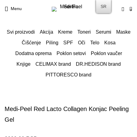
SR
Menu
0
Svi proizvodi
Akcija
Kreme
Toneri
Serumi
Maske
Čišćenje
Piling
SPF
Oči
Telo
Kosa
Dodatna oprema
Poklon setovi
Poklon vaučer
Knjige
CELIMAX brand
DR.HEDISON brand
PITTORESCO brand
Medi-Peel Red Lacto Collagen Konjaс Peeling
Gel