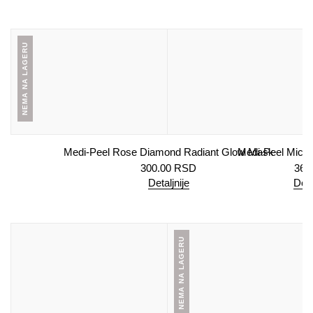
NEMA NA LAGERU
Medi-Peel Rose Diamond Radiant Glow Mask
Medi-Peel Micro
300.00
RSD
360
Detaljnije
Doda
NEMA NA LAGERU