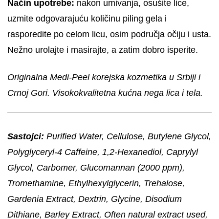
Način upotrebe:
nakon umivanja, osušite lice,
uzmite odgovarajuću količinu piling gela i
rasporedite po celom licu, osim područja očiju i usta.
Nežno urolajte i masirajte, a zatim dobro isperite.
Originalna Medi-Peel korejska kozmetika u Srbiji i
Crnoj Gori. Visokokvalitetna kućna nega lica i tela.
Sastojci:
Purified Water, Cellulose, Butylene Glycol,
Polyglyceryl-4 Caffeine, 1,2-Hexanediol, Caprylyl
Glycol, Carbomer, Glucomannan (2000 ppm),
Tromethamine, Ethylhexylglycerin, Trehalose,
Gardenia Extract, Dextrin, Glycine, Disodium
Dithiane, Barley Extract, Often natural extract used,