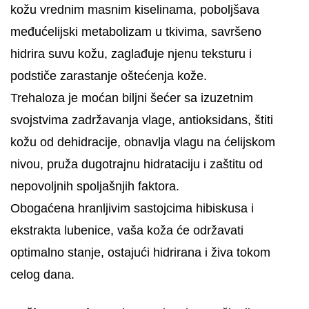
kožu vrednim masnim kiselinama, poboljšava
međućelijski metabolizam u tkivima, savršeno
hidrira suvu kožu, zaglađuje njenu teksturu i
podstiče zarastanje oštećenja kože.
Trehaloza je moćan biljni šećer sa izuzetnim
svojstvima zadržavanja vlage, antioksidans, štiti
kožu od dehidracije, obnavlja vlagu na ćelijskom
nivou, pruža dugotrajnu hidrataciju i zaštitu od
nepovoljnih spoljašnjih faktora.
Obogaćena hranljivim sastojcima hibiskusa i
ekstrakta lubenice, vaša koža će održavati
optimalno stanje, ostajući hidrirana i živa tokom
celog dana.