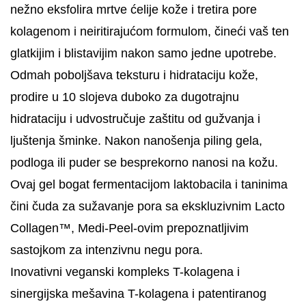
nežno eksfolira mrtve ćelije kože i tretira pore
kolagenom i neiritirajućom formulom, čineći vaš ten
glatkijim i blistavijim nakon samo jedne upotrebe.
Odmah poboljšava teksturu i hidrataciju kože,
prodire u 10 slojeva duboko za dugotrajnu
hidrataciju i udvostručuje zaštitu od gužvanja i
ljuštenja šminke. Nakon nanošenja piling gela,
podloga ili puder se besprekorno nanosi na kožu.
Ovaj gel bogat fermentacijom laktobacila i taninima
čini čuda za sužavanje pora sa ekskluzivnim Lacto
Collagen™, Medi-Peel-ovim prepoznatljivim
sastojkom za intenzivnu negu pora.
Inovativni veganski kompleks T-kolagena i
sinergijska mešavina T-kolagena i patentiranog