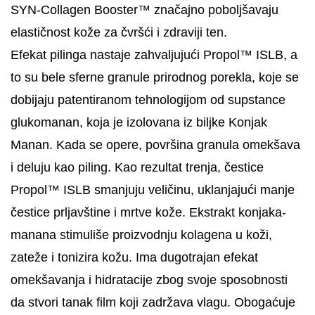
SYN-Collagen Booster™ značajno poboljšavaju
elastičnost kože za čvršći i zdraviji ten.
Efekat pilinga nastaje zahvaljujući Propol™ ISLB, a
to su bele sferne granule prirodnog porekla, koje se
dobijaju patentiranom tehnologijom od supstance
glukomanan, koja je izolovana iz biljke Konjak
Manan. Kada se opere, površina granula omekšava
i deluju kao piling. Kao rezultat trenja, čestice
Propol™ ISLB smanjuju veličinu, uklanjajući manje
čestice prljavštine i mrtve kože. Ekstrakt konjaka-
manana stimuliše proizvodnju kolagena u koži,
zateže i tonizira kožu. Ima dugotrajan efekat
omekšavanja i hidratacije zbog svoje sposobnosti
da stvori tanak film koji zadržava vlagu. Obogaćuje