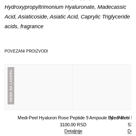
Hydroxypropyltrimonium Hyaluronate, Madecassic
Acid, Asiaticoside, Asiatic Acid, Caprylic Triglyceride
acids, fragrance
POVEZANI PROIZVODI
NEMA NA LAGERU
Medi-Peel Hyaluron Rose Peptide 9 Ampoule Eye Patch
Medi-Peel Me
3100.00
RSD
535
Detaljnije
Doda