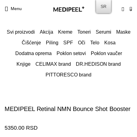
SR
Menu
0
Svi proizvodi
Akcija
Kreme
Toneri
Serumi
Maske
Čišćenje
Piling
SPF
Oči
Telo
Kosa
Dodatna oprema
Poklon setovi
Poklon vaučer
Knjige
CELIMAX brand
DR.HEDISON brand
PITTORESCO brand
MEDIPEEL Retinal NMN Bounce Shot Booster
5350.00
RSD