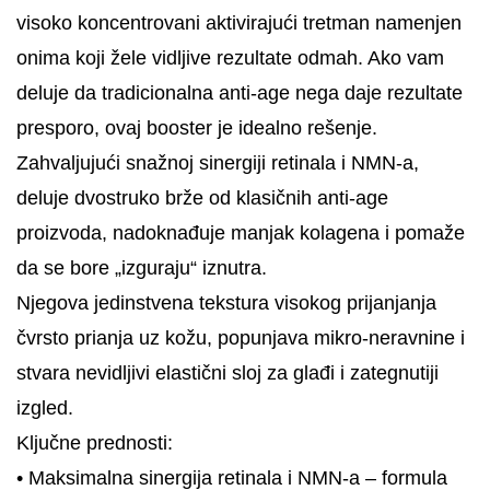
visoko koncentrovani aktivirajući tretman namenjen
onima koji žele vidljive rezultate odmah. Ako vam
deluje da tradicionalna anti-age nega daje rezultate
presporo, ovaj booster je idealno rešenje.
Zahvaljujući snažnoj sinergiji retinala i NMN-a,
deluje dvostruko brže od klasičnih anti-age
proizvoda, nadoknađuje manjak kolagena i pomaže
da se bore „izguraju“ iznutra.
Njegova jedinstvena tekstura visokog prijanjanja
čvrsto prianja uz kožu, popunjava mikro-neravnine i
stvara nevidljivi elastični sloj za glađi i zategnutiji
izgled.
Ključne prednosti:
• Maksimalna sinergija retinala i NMN-a – formula