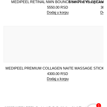
MEDIPEEL RETINAL NMN BOUNCE SHOT EYE CREAM
Medi-Peel Young Cica 
5550.00
RSD
365
Dodaj u korpu
Doda
MEDIPEEL PREMIUM COLLAGEN NAITE MASSAGE STICK 1
4300.00
RSD
Dodaj u korpu
1