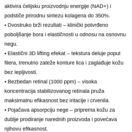
aktivira ćelijsku proizvodnju energije (NAD+) i
podstiče prirodnu sintezu kolagena do 350%.
• Dvostruko brži rezultati – klinički potvrđeno
poboljšanje bora i elastičnosti u odnosu na osnovnu
negu.
• Elastični 3D lifting efekat – tekstura deluje poput
filera, trenutno zateže konture lica i zaglađuje kožu
bez lepljivosti.
• Bezbedan retinal (1000 ppm) – visoka
koncentracija stabilizovanog retinala pruža
maksimalnu efikasnost bez iritacije i crvenila.
• Pojačava apsorpciju nege – priprema kožu za
dublje prodiranje narednih proizvoda i povećava
njihovu efikasnost.