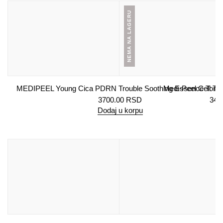
NEMA NA LAGERU
MEDIPEEL Young Cica PDRN Trouble Soothing Essence Tone
Medi-Peel Cell Tox
3700.00
RSD
340
Dodaj u korpu
De