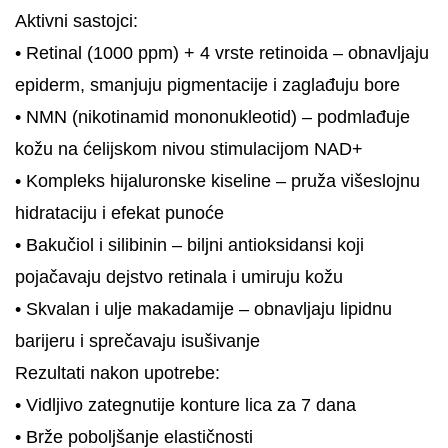
Aktivni sastojci:
• Retinal (1000 ppm) + 4 vrste retinoida – obnavljaju
epiderm, smanjuju pigmentacije i zaglađuju bore
• NMN (nikotinamid mononukleotid) – podmlađuje
kožu na ćelijskom nivou stimulacijom NAD+
• Kompleks hijaluronske kiseline – pruža višeslojnu
hidrataciju i efekat punoće
• Bakučiol i silibinin – biljni antioksidansi koji
pojačavaju dejstvo retinala i umiruju kožu
• Skvalan i ulje makadamije – obnavljaju lipidnu
barijeru i sprečavaju isušivanje
Rezultati nakon upotrebe:
• Vidljivo zategnutije konture lica za 7 dana
• Brže poboljšanje elastičnosti