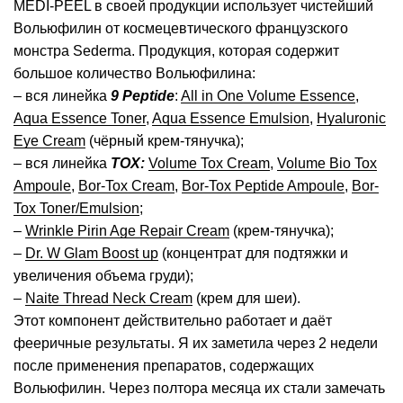
MEDI-PEEL в своей продукции использует чистейший
Вольюфилин от космецевтического французского
монстра Sederma. Продукция, которая содержит
большое количество Вольюфилина:
– вся линейка
9 Peptide
:
All in One Volume Essence
,
Aqua Essence Toner
,
Aqua Essence Emulsion
,
Hyaluronic
Eye Cream
(чёрный крем-тянучка);
– вся линейка
TOX:
Volume Tox Cream
,
Volume Bio Tox
Ampoule
,
Bor-Tox Cream
,
Bor-Tox Peptide Ampoule
,
Bor-
Tox Toner/Emulsion
;
–
Wrinkle Pirin Age Repair Cream
(крем-тянучка);
–
Dr. W Glam Boost up
(концентрат для подтяжки и
увеличения объема груди);
–
Naite Thread Neck Cream
(крем для шеи).
Этот компонент действительно работает и даёт
фееричные результаты. Я их заметила через 2 недели
после применения препаратов, содержащих
Вольюфилин. Через полтора месяца их стали замечать