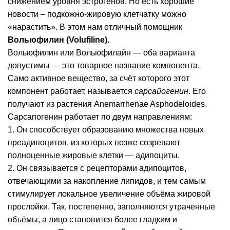
снижением уровня эстрогенов. Но есть хорошие
новости – подкожно-жировую клетчатку можно
«нарастить». В этом нам отличный помощник
Вольюфилин (Volufiline).
Вольюфилин или Вольюфилайн — оба варианта
допустимы — это товарное название компонента.
Само активное вещество, за счёт которого этот
компонент работает, называется
сарсапогенин
. Его
получают из растения Anemarrhenae Asphodeloides.
Сарсапогенин работает по двум направлениям:
1. Он способствует образованию множества новых
преадипоцитов, из которых позже созревают
полноценные жировые клетки — адипоциты.
2. Он связывается с рецепторами адипоцитов,
отвечающими за накопление липидов, и тем самым
стимулирует локальное увеличение объёма жировой
прослойки. Так, постепенно, заполняются утраченные
объёмы, а лицо становится более гладким и