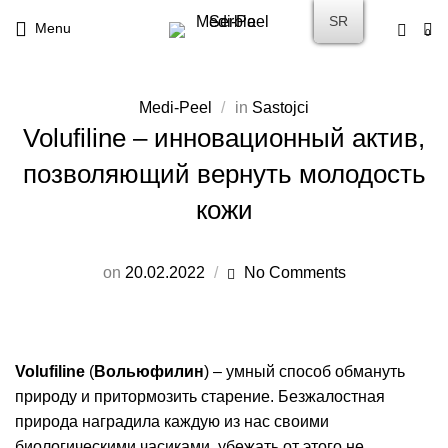
SR
Menu
0
Medi-Peel
in
Sastojci
Volufilinе – инновационный актив,
позволяющий вернуть молодость
кожи
on
20.02.2022
No Comments
Volufiline
(
Вольюфилин
) – умный способ обмануть
природу и притормозить старение. Безжалостная
природа наградила каждую из нас своими
биологическими часиками, убежать от этого не