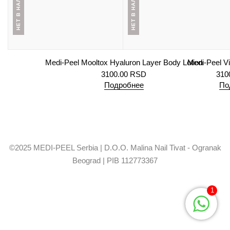
НЕТ В НАЛИЧИИ
НЕТ В НАЛИЧИИ
Medi-Peel Mooltox Hyaluron Layer Body Lotion
Medi-Peel Vi
3100.00
RSD
310
Подробнее
По
©2025 MEDI-PEEL Serbia | D.O.O. Malina Nail Tivat - Ogranak
Beograd | PIB 112773367
1