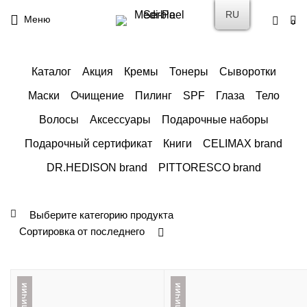
RU
Меню
0
Каталог
Акция
Кремы
Тонеры
Сыворотки
Маски
Очищение
Пилинг
SPF
Глаза
Тело
Волосы
Аксессуары
Подарочные наборы
Подарочный сертификат
Книги
CELIMAX brand
DR.HEDISON brand
PITTORESCO brand
Выберите категорию продукта
Сортировка от последнего