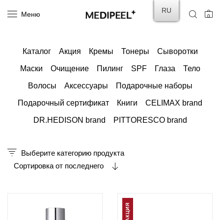
RU
Меню
0
Каталог
Акция
Кремы
Тонеры
Сыворотки
Маски
Очищение
Пилинг
SPF
Глаза
Тело
Волосы
Аксессуары
Подарочные наборы
Подарочный сертификат
Книги
CELIMAX brand
DR.HEDISON brand
PITTORESCO brand
Выберите категорию продукта
Сортировка от последнего
АКЦИЯ