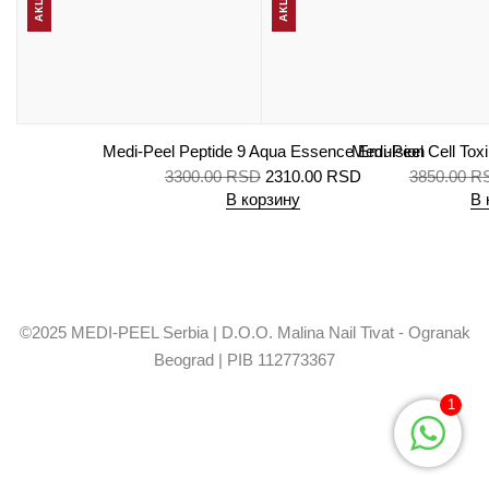
АКЦИЯ
АКЦИЯ
Medi-Peel Peptide 9 Aqua Essence Emulsion
Medi-Peel Cell Tox
3300.00
RSD
2310.00
RSD
3850.00
R
В корзину
В 
©2025 MEDI-PEEL Serbia | D.O.O. Malina Nail Tivat - Ogranak
Beograd | PIB 112773367
1