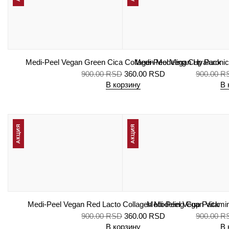
Medi-Peel Vegan Green Cica Collagen Modeling Cup Pack
Medi-Peel Vegan Hyaluronic
900.00
RSD
360.00
RSD
900.00
R
В корзину
В 
АКЦИЯ
АКЦИЯ
Medi-Peel Vegan Red Lacto Collagen Modeling Cup Pack
Medi-Peel Vegan Vitami
900.00
RSD
360.00
RSD
900.00
R
В корзину
В 