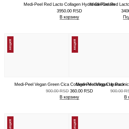
Medi-Peel Red Lacto Collagen Hydro Gel Cream
Medi-Peel Red Lacto
3950.00
RSD
340
В корзину
По
АКЦИЯ
АКЦИЯ
Medi-Peel Vegan Green Cica Collagen Modeling Cup Pack
Medi-Peel Vegan Hyaluronic
900.00
RSD
360.00
RSD
900.00
R
В корзину
В 
АКЦИЯ
АКЦИЯ