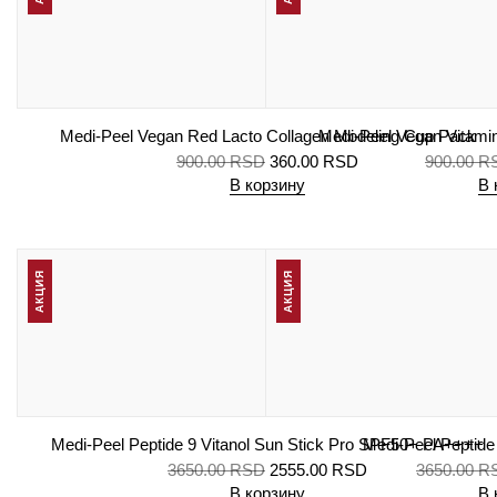
Medi-Peel Vegan Red Lacto Collagen Modeling Cup Pack
Medi-Peel Vegan Vitami
900.00
RSD
360.00
RSD
900.00
R
В корзину
В 
АКЦИЯ
АКЦИЯ
Medi-Peel Peptide 9 Vitanol Sun Stick Pro SPF50+ PA++++
Medi-Peel Peptide
3650.00
RSD
2555.00
RSD
3650.00
R
В корзину
В 