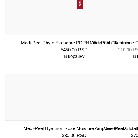
АКЦИЯ
Medi-Peel Phyto Exosome PDRN Lifting Shot Serum
Medi-Peel Glutathione 
5450.00
RSD
310.00
R
В корзину
В 
Medi-Peel Hyaluron Rose Moisture Ampoule Mask
Medi-Peel Glutat
330.00
RSD
370