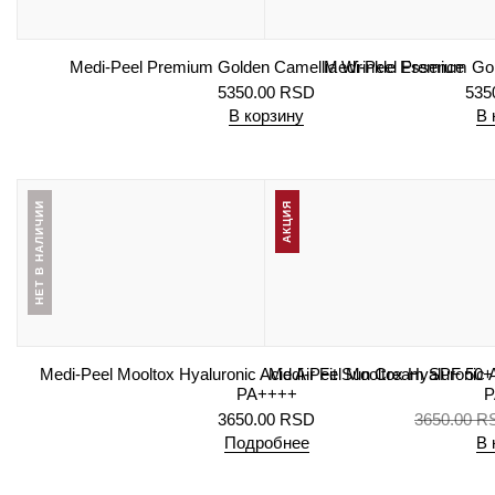
Medi-Peel Premium Golden Camellia Wrinkle Essence
Medi-Peel Premium Gol
5350.00
RSD
535
В корзину
В 
НЕТ В НАЛИЧИИ
АКЦИЯ
Medi-Peel Mooltox Hyaluronic Acid Air Fit Sun Cream SPF 50+
Medi-Peel Mooltox Hyaluronic
PA++++
P
3650.00
RSD
3650.00
R
Подробнее
В 