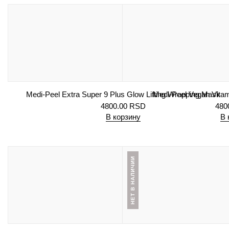
Medi-Peel Extra Super 9 Plus Glow Lifting Wrapping Mask
Medi-Peel Vegan Vita
4800.00
RSD
480
В корзину
В 
НЕТ В НАЛИЧИИ