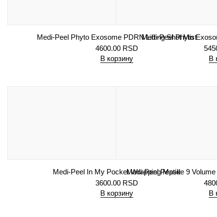
Medi-Peel Phyto Exosome PDRN Lifting Shot Mist
Medi-Peel Phyto Exoso
4600.00
RSD
545
В корзину
В 
Medi-Peel In My Pocket Wrapping Mask
Medi-Peel Peptide 9 Volume
3600.00
RSD
480
В корзину
В 