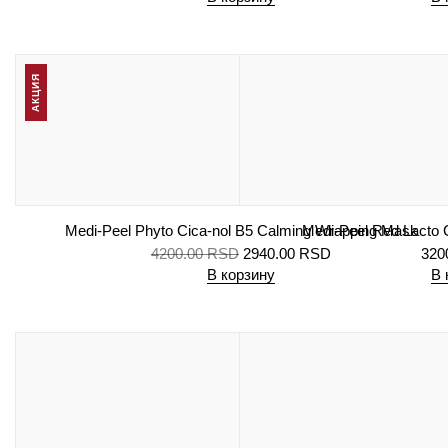
АКЦИЯ
Medi-Peel Phyto Cica-nol B5 Calming Wrapping Mask
Medi-Peel Red Lacto C
4200.00
RSD
2940.00
RSD
320
В корзину
В 