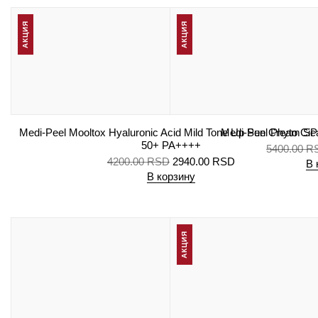
АКЦИЯ
АКЦИЯ
Medi-Peel Mooltox Hyaluronic Acid Mild Tone Up Sun Cream S
Medi-Peel Phyto Cic
50+ PA++++
5400.00
R
4200.00
RSD
2940.00
RSD
В 
В корзину
АКЦИЯ